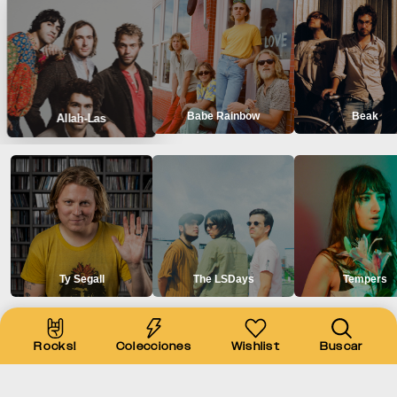
Babe Rainbow
Beak
Allah-Las
Ty Segall
The LSDays
Tempers
EXPERIENCIAS
Rocks!
Colecciones
Wishlist
Buscar