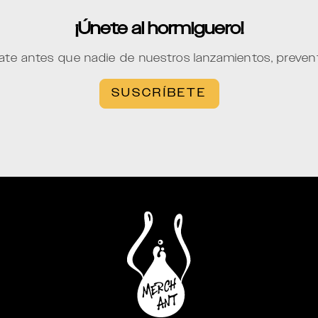
¡Únete al hormiguero!
ate antes que nadie de nuestros lanzamientos, preve
SUSCRÍBETE