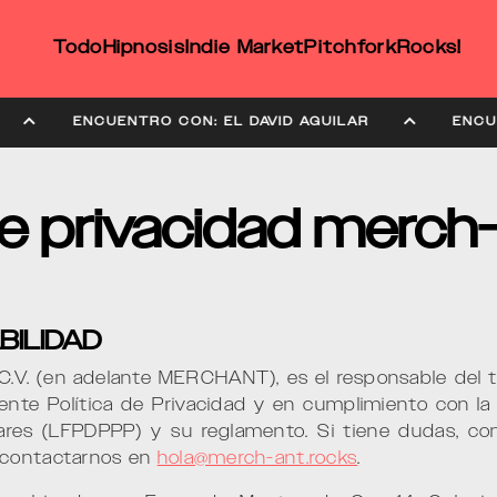
Todo
Hipnosis
Indie Market
Pitchfork
Rocks!
GUILAR
ENCUENTRO CON: EL DAVID AGUILAR
de privacidad merch
BILIDAD
. (en adelante MERCHANT), es el responsable del t
ente Política de Privacidad y en cumplimiento con l
ares (LFPDPPP) y su reglamento. Si tiene dudas, com
 contactarnos en
hola@merch-ant.rocks
.