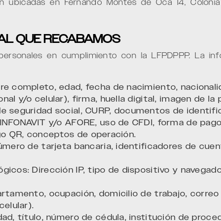
stán ubicadas en Fernando Montes de Oca 14, Colon
NAL QUE RECABAMOS
rsonales en cumplimiento con la LFPDPPP. La info
e completo, edad, fecha de nacimiento, nacionalid
al y/o celular), firma, huella digital, imagen de la
e seguridad social, CURP, documentos de identific
e INFONAVIT y/o AFORE, uso de CFDI, forma de pag
ódigo QR, conceptos de operación.
Número de tarjeta bancaria, identificadores de cu
icos: Dirección IP, tipo de dispositivo y navegado
artamento, ocupación, domicilio de trabajo, correo
elular).
ad, título, número de cédula, institución de proce