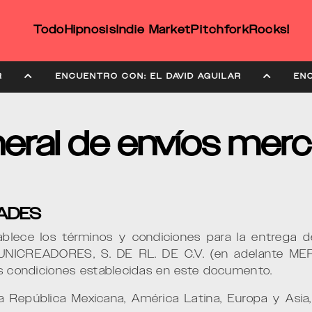
Todo
Hipnosis
Indie Market
Pitchfork
Rocks!
AGUILAR
ENCUENTRO CON: EL DAVID AGUILAR
neral de envíos mer
DADES
ablece los términos y condiciones para la entrega 
UNICREADORES, S. DE RL. DE C.V. (en adelante MER
las condiciones establecidas en este documento.
a República Mexicana, América Latina, Europa y Asia