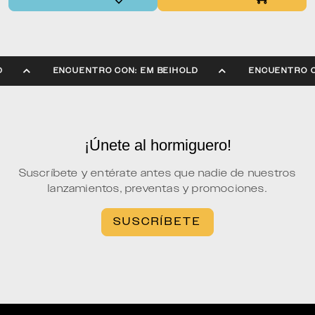
LD
ENCUENTRO CON: EM BEIHOLD
ENCUENTRO 
¡Únete al hormiguero!
Suscríbete y entérate antes que nadie de nuestros
lanzamientos, preventas y promociones.
SUSCRÍBETE