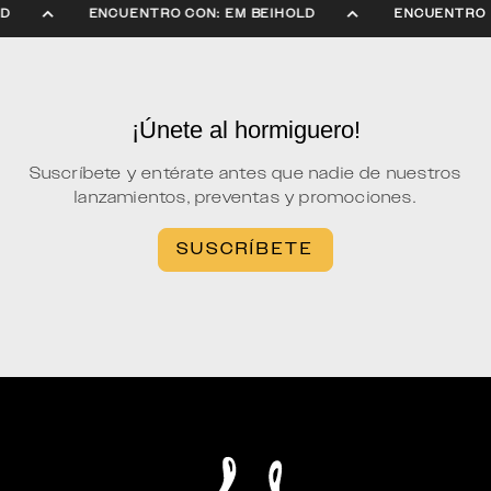
OLD
ENCUENTRO CON: EM BEIHOLD
ENCUENTRO
¡Únete al hormiguero!
Suscríbete y entérate antes que nadie de nuestros
lanzamientos, preventas y promociones.
SUSCRÍBETE