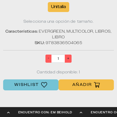
Unitalla
Selecciona una opción de tamaño.
Características:
EVERGREEN, MULTICOLOR, LIBROS,
LIBRO
SKU:
9783836504065
-
+
Cantidad disponible: 1
WISHLIST
AÑADIR
LD
ENCUENTRO CON: EM BEIHOLD
ENCUENTRO 