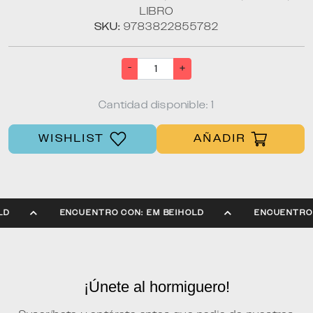
LIBRO
SKU:
9783822855782
-
+
Cantidad disponible: 1
WISHLIST
AÑADIR
HOLD
ENCUENTRO CON: EM BEIHOLD
ENCUENTR
¡Únete al hormiguero!