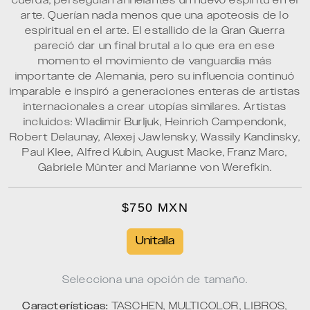
cuerda, perseguían anhelantes un nuevo espíritu en el
arte. Querían nada menos que una apoteosis de lo
espiritual en el arte. El estallido de la Gran Guerra
pareció dar un final brutal a lo que era en ese
momento el movimiento de vanguardia más
importante de Alemania, pero su influencia continuó
imparable e inspiró a generaciones enteras de artistas
internacionales a crear utopías similares. Artistas
incluidos: Wladimir Burljuk, Heinrich Campendonk,
Robert Delaunay, Alexej Jawlensky, Wassily Kandinsky,
Paul Klee, Alfred Kubin, August Macke, Franz Marc,
Gabriele Münter and Marianne von Werefkin.
$750 MXN
Unitalla
Selecciona una opción de tamaño.
Características:
TASCHEN, MULTICOLOR, LIBROS,