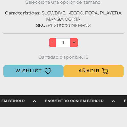
Selecciona una opción de tamaño.
Características:
SLOWDIVE, NEGRO, ROPA, PLAYERA
MANGA CORTA
SKU:
PL260226SEHRNS
-
+
Cantidad disponible: 12
WISHLIST
AÑADIR
: EM BEIHOLD
ENCUENTRO CON: EM BEIHOLD