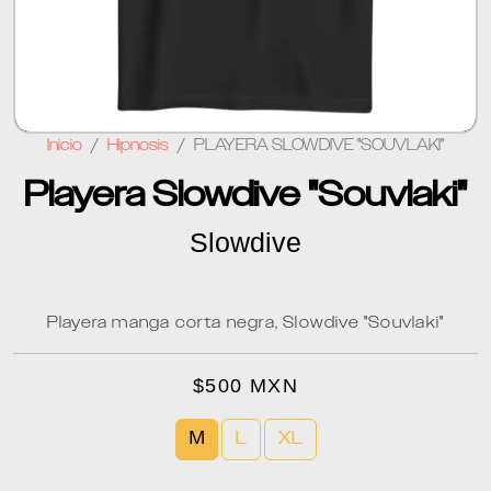
Inicio
Hipnosis
PLAYERA SLOWDIVE "SOUVLAKI"
Playera Slowdive "Souvlaki"
Slowdive
Playera manga corta negra, Slowdive "Souvlaki"
$500 MXN
M
L
XL