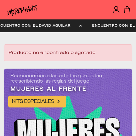
ENCUENTRO CON: EL DAVID AGUILAR
ENCUENTRO C
Producto no encontrado o agotado.
Reconocemos a las artistas que están
reescribiendo las reglas del juego
MUJERES AL FRENTE
KITS ESPECIALES