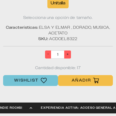
Unitalla
Selecciona una opción de tamaño.
Características:
ELSA Y ELMAR , DORADO, MUSICA,
ACETATO
SKU:
ACDOEL8322
-
+
Cantidad disponible: 17
WISHLIST
AÑADIR
NA INDIE ROCKS!
EXPERIENCIA ACTIVA: ACCESO GENER