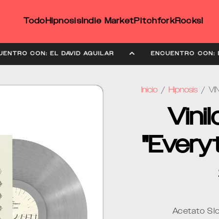
Todo
Hipnosis
Indie Market
Pitchfork
Rocks!
ENCUENTRO CON: EL DAVID AGUILAR
ENCUENTRO CO
Inicio
Hipnosis
VI
Vini
"Everyt
Acetato Slo