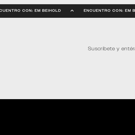
ENCUENTRO CON: EM BEIHOLD
ENCUENTRO CON: E
Suscríbete y entér