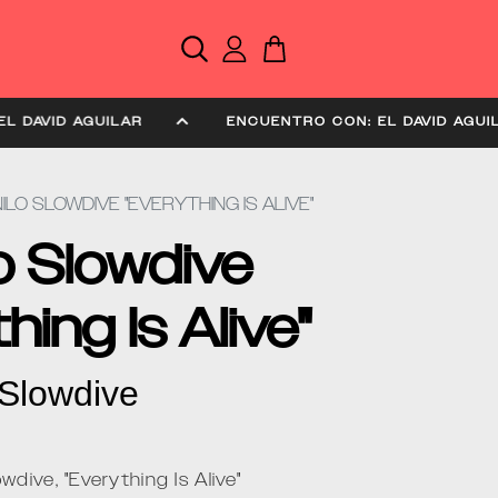
N: EL DAVID AGUILAR
ENCUENTRO CON: EL DAVID A
NILO SLOWDIVE "EVERYTHING IS ALIVE"
lo Slowdive
hing Is Alive"
Slowdive
wdive, "Everything Is Alive"