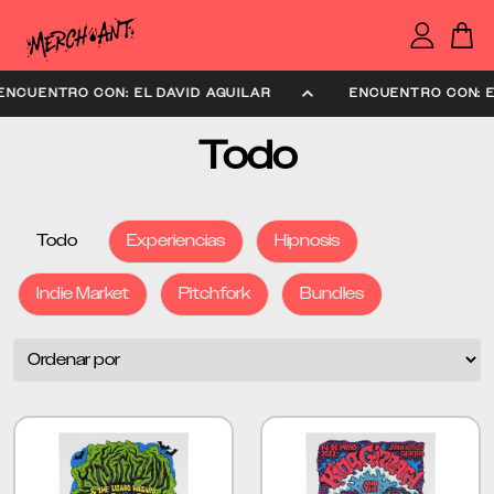
ENCUENTRO CON: EL DAVID AGUILAR
ENCUENTRO CON:
Todo
Todo
Experiencias
Hipnosis
Indie Market
Pitchfork
Bundles