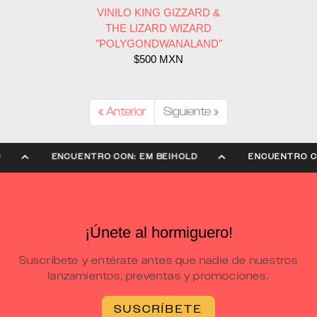
VINILO KING GIZZARD &
THE LIZARD WIZARD
"POLYGONDWANALAND"
$500 MXN
« Anterior
Siguiente »
OLD
ENCUENTRO CON: EM BEIHOLD
ENCUENTRO
¡Únete al hormiguero!
Suscríbete y entérate antes que nadie de nuestros
lanzamientos, preventas y promociones.
SUSCRÍBETE