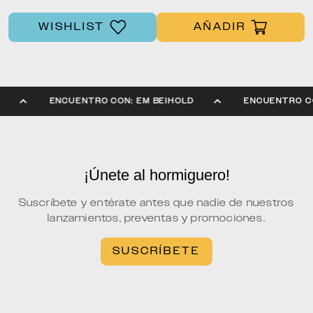
WISHLIST
AÑADIR
LD
ENCUENTRO CON: EM BEIHOLD
ENCUENTRO 
¡Únete al hormiguero!
Suscríbete y entérate antes que nadie de nuestros
lanzamientos, preventas y promociones.
SUSCRÍBETE